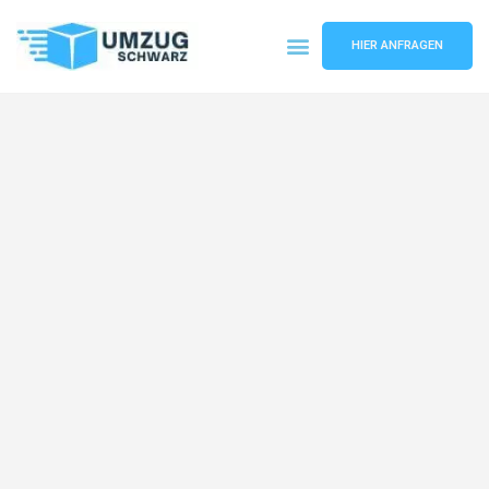
HIER ANFRAGEN
Umzugsunternehmen Wuppertal
Umzugsservice Wuppertal