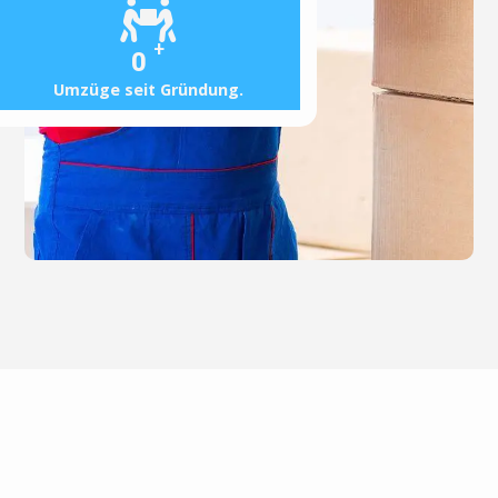
+
0
Umzüge seit Gründung.