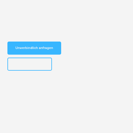
Entdecken Sie das
#1 Umzugsunternehmen in Wuppertal
– Ihr
vertrauenswürdiger Begleiter für Umzüge Wuppertal Belgien!
Schnelle Antwort in garantiert unter 2 Minuten: Jetzt
unverbindlichen Kostenvoranschlag erhalten!
Unverbindlich anfragen
+4915792653302