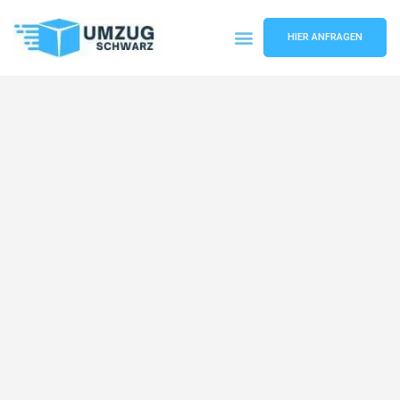
HIER ANFRAGEN
Umzugsunternehmen Wuppertal
Umzugsservice Wuppertal