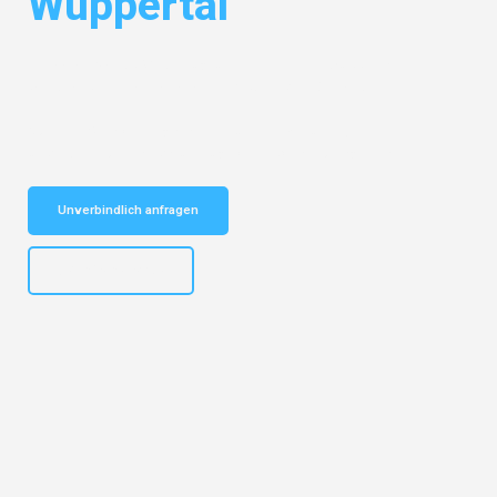
Wuppertal
Entdecken Sie das
#1 Umzugsunternehmen in Wuppertal
– Ihr
vertrauenswürdiger Begleiter für Privatumzug Wuppertal!
Schnelle Antwort in garantiert unter 2 Minuten: Jetzt
unverbindlichen Privatumzug-Kostenvoranschlag erhalten!
Unverbindlich anfragen
+4915792653302