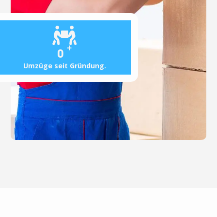
+
0
Umzüge seit Gründung.