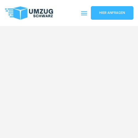
HIER ANFRAGEN
Umzugsunternehmen Wuppertal
Umzugsservice Wuppertal