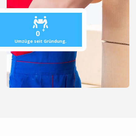
+
0
Umzüge seit Gründung.