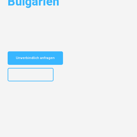
Bulgarien
Entdecken Sie das
#1 Umzugsunternehmen in Wuppertal
– Ihr
vertrauenswürdiger Begleiter für Umzüge Wuppertal Bulgarien!
Schnelle Antwort in garantiert unter 2 Minuten: Jetzt
unverbindlichen Kostenvoranschlag erhalten!
Unverbindlich anfragen
+4915792653302