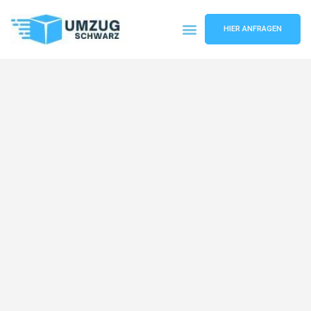
HIER ANFRAGEN
Umzugsunternehmen Wuppertal
Umzugsservice Wuppertal