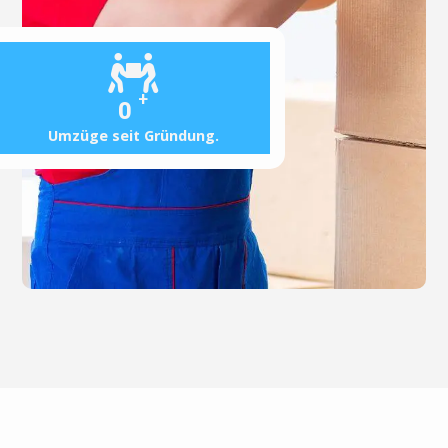
+
0
Umzüge seit Gründung.