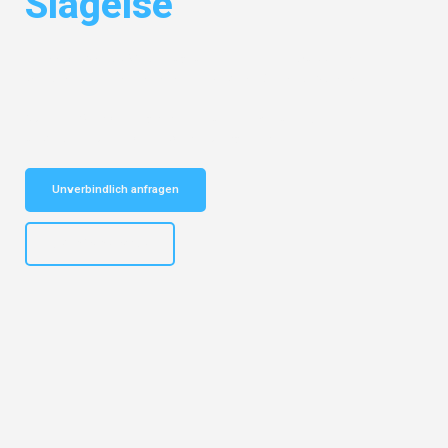
Slagelse
Entdecken Sie das
#1 Umzugsunternehmen in Wuppertal
– Ihr
vertrauenswürdiger Begleiter für Umzüge Wuppertal Slagelse!
Schnelle Antwort in garantiert unter 2 Minuten: Jetzt
unverbindlichen Kostenvoranschlag erhalten!
Unverbindlich anfragen
+4915792653302