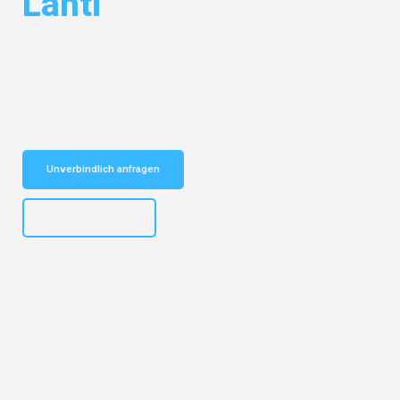
Lahti
Entdecken Sie das
#1 Umzugsunternehmen in Wuppertal
– Ihr
vertrauenswürdiger Begleiter für Umzüge Wuppertal Lahti!
Schnelle Antwort in garantiert unter 2 Minuten: Jetzt
unverbindlichen Kostenvoranschlag erhalten!
Unverbindlich anfragen
+4915792653302