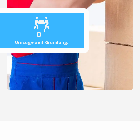
+
0
Umzüge seit Gründung.