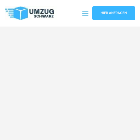
HIER ANFRAGEN
Umzugsunternehmen Wuppertal
Umzugsservice Wuppertal