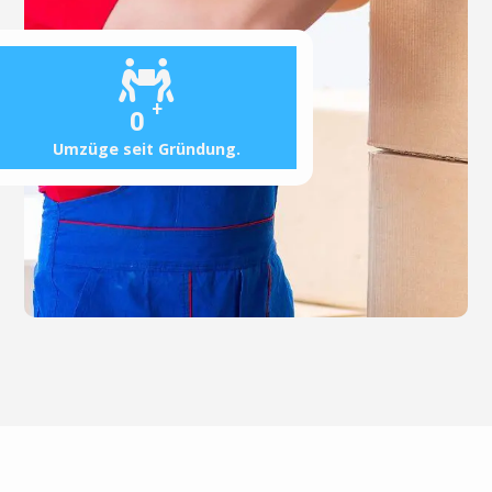
+
0
Umzüge seit Gründung.