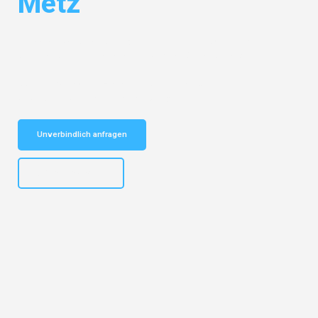
Metz
Entdecken Sie das
#1 Umzugsunternehmen in Wuppertal
– Ihr
vertrauenswürdiger Begleiter für Umzüge Wuppertal Metz!
Schnelle Antwort in garantiert unter 2 Minuten: Jetzt
unverbindlichen Kostenvoranschlag erhalten!
Unverbindlich anfragen
+4915792653302