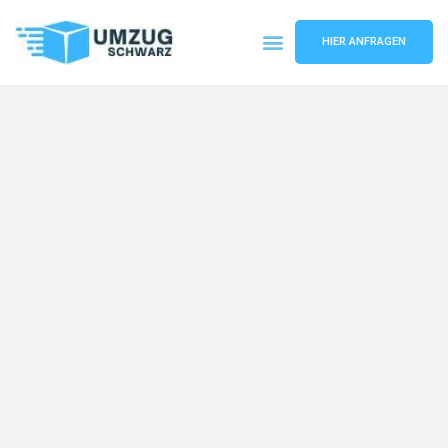
HIER ANFRAGEN
Umzugsunternehmen Wuppertal
Umzugsservice Wuppertal