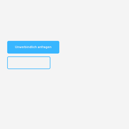
Entdecken Sie das
#1 Umzugsunternehmen in Wuppertal
– Ihr
vertrauenswürdiger Begleiter für Umzüge Wuppertal Volos!
Schnelle Antwort in garantiert unter 2 Minuten: Jetzt
unverbindlichen Kostenvoranschlag erhalten!
Unverbindlich anfragen
+4915792653302