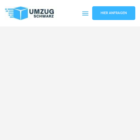
HIER ANFRAGEN
Umzugsunternehmen Wuppertal
Umzugsservice Wuppertal