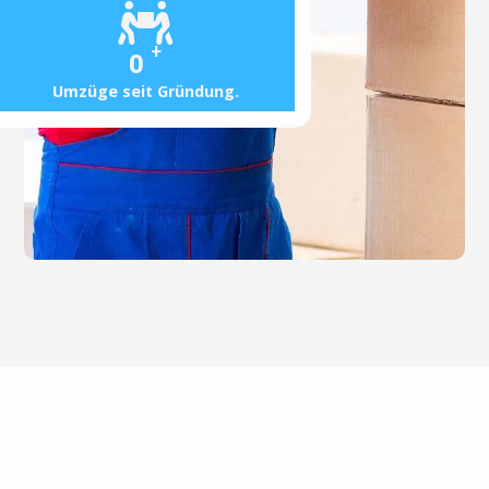
+
0
Umzüge seit Gründung.