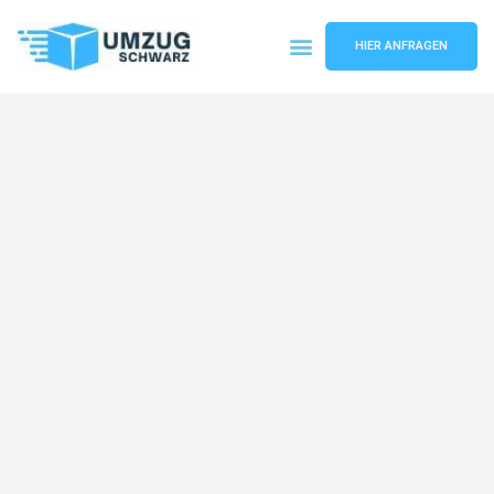
HIER ANFRAGEN
Umzugsunternehmen Wuppertal
Umzugsservice Wuppertal