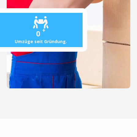
+
0
Umzüge seit Gründung.