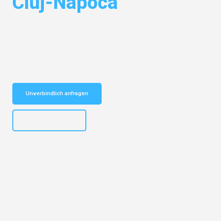
Cluj-Napoca
Entdecken Sie das
#1 Umzugsunternehmen in Wuppertal
– Ihr
vertrauenswürdiger Begleiter für Umzüge Wuppertal Cluj-Napoca!
Schnelle Antwort in garantiert unter 2 Minuten: Jetzt
unverbindlichen Kostenvoranschlag erhalten!
Unverbindlich anfragen
+4915792653302