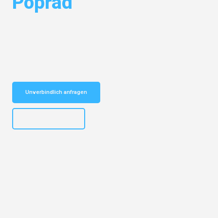
Poprad
Entdecken Sie das
#1 Umzugsunternehmen in Wuppertal
– Ihr
vertrauenswürdiger Begleiter für Umzüge Wuppertal Poprad!
Schnelle Antwort in garantiert unter 2 Minuten: Jetzt
unverbindlichen Kostenvoranschlag erhalten!
Unverbindlich anfragen
+4915792653302