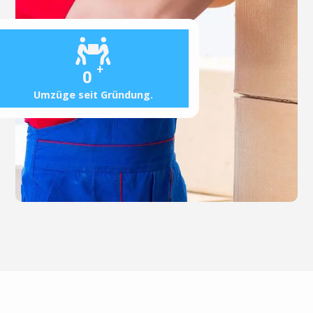
+
0
Umzüge seit Gründung.