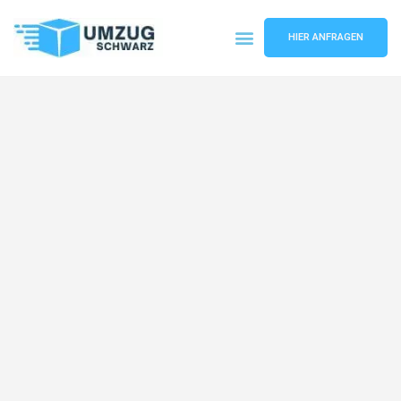
HIER ANFRAGEN
Umzugsunternehmen Wuppertal
Umzugsservice Wuppertal