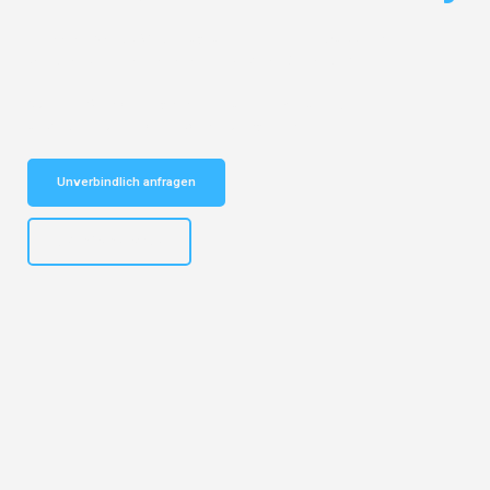
Entdecken Sie das
#1 Umzugsunternehmen in Wuppertal
– Ihr
vertrauenswürdiger Begleiter für Umzüge Wuppertal Ptuj!
Schnelle Antwort in garantiert unter 2 Minuten: Jetzt
unverbindlichen Kostenvoranschlag erhalten!
Unverbindlich anfragen
+4915792653302