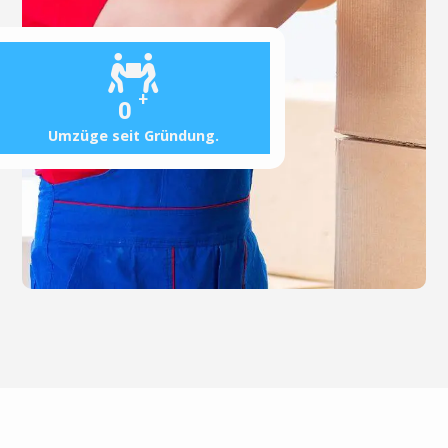
+
0
Umzüge seit Gründung.