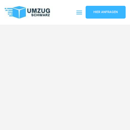
HIER ANFRAGEN
Umzugsunternehmen Wuppertal
Umzugsservice Wuppertal