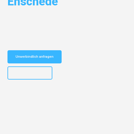
Enschede
Entdecken Sie das
#1 Umzugsunternehmen in Wuppertal
– Ihr
vertrauenswürdiger Begleiter für Umzüge Wuppertal Enschede!
Schnelle Antwort in garantiert unter 2 Minuten: Jetzt
unverbindlichen Kostenvoranschlag erhalten!
Unverbindlich anfragen
+4915792653302