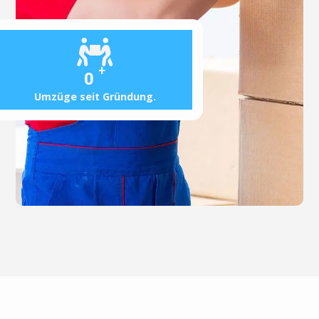
+
0
Umzüge seit Gründung.