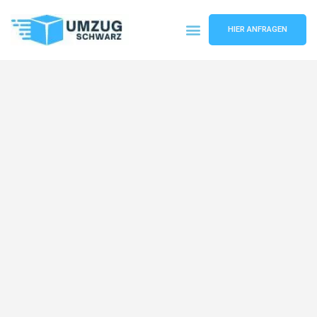
HIER ANFRAGEN
Umzugsunternehmen Wuppertal
Umzugsservice Wuppertal