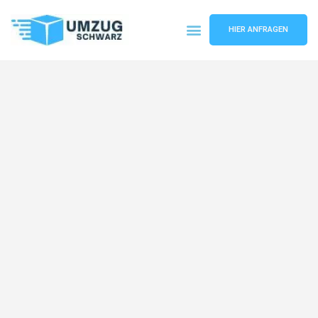
HIER ANFRAGEN
Umzugsunternehmen Wuppertal
Umzugsservice Wuppertal