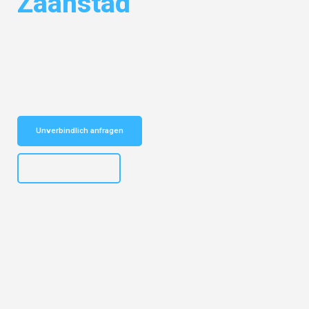
Zaanstad
Entdecken Sie das
#1 Umzugsunternehmen in Wuppertal
– Ihr
vertrauenswürdiger Begleiter für Umzüge Wuppertal Zaanstad!
Schnelle Antwort in garantiert unter 2 Minuten: Jetzt
unverbindlichen Kostenvoranschlag erhalten!
Unverbindlich anfragen
+4915792653302