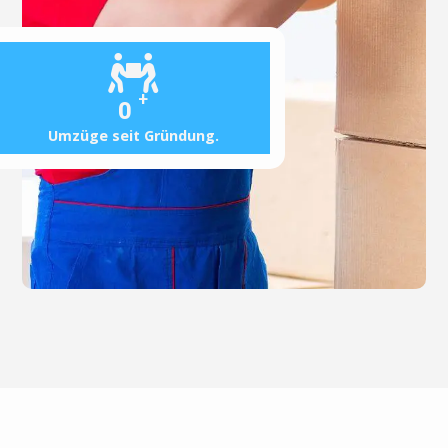
+
0
Umzüge seit Gründung.