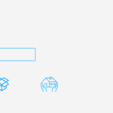
rtal
– Ihr
ancevo!
zt
15792653302
stenlose
Erfahrene
rpackung
Umzugsprofis