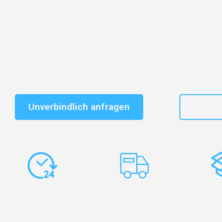
Entdecken Sie das
#1 Umzugsunternehmen in Wuppe
vertrauenswürdiger Begleiter für Umzüge Wuppertal P
Schnelle Antwort in garantiert unter 2 Minuten: Jet
unverbindlichen Kostenvoranschlag erhalten!
Unverbindlich anfragen
+49
Express-
Europaweite
Ko
Abwicklung
Transporte
Ve