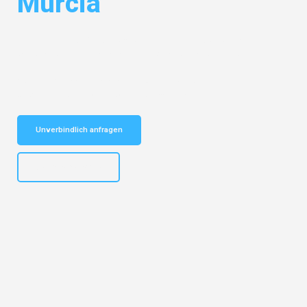
Murcia
Entdecken Sie das
#1 Umzugsunternehmen in Wuppertal
– Ihr
vertrauenswürdiger Begleiter für Umzüge Wuppertal Murcia!
Schnelle Antwort in garantiert unter 2 Minuten: Jetzt
unverbindlichen Kostenvoranschlag erhalten!
Unverbindlich anfragen
+4915792653302