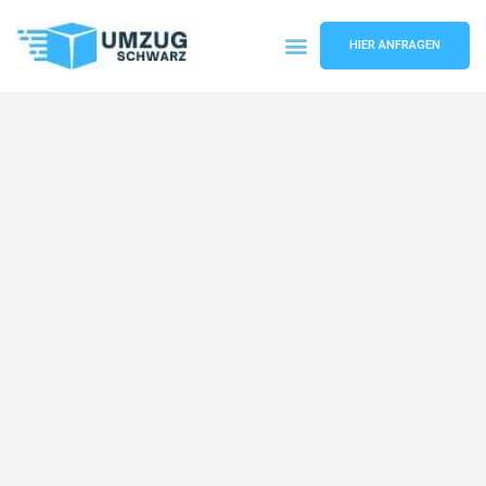
HIER ANFRAGEN
Umzugsunternehmen Wuppertal
Umzugsservice Wuppertal