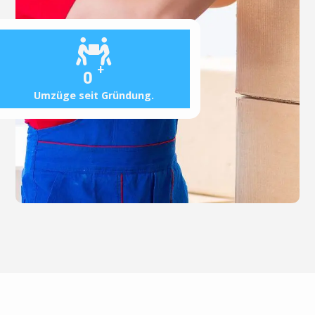
+
0
Umzüge seit Gründung.