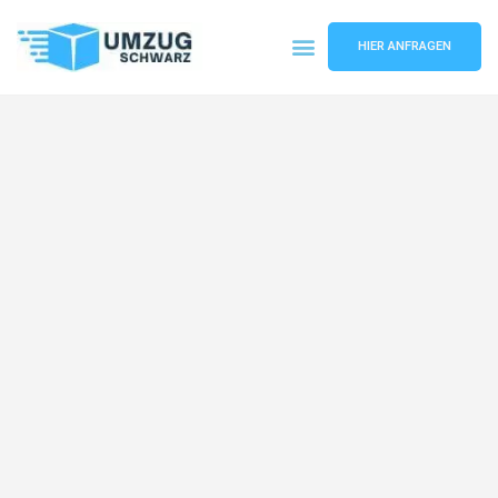
HIER ANFRAGEN
Umzugsunternehmen Wuppertal
Umzugsservice Wuppertal