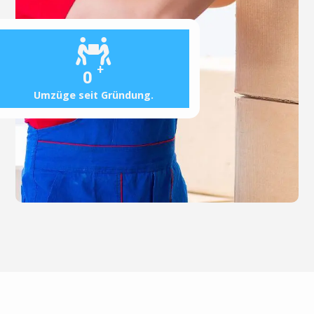
+
0
Umzüge seit Gründung.