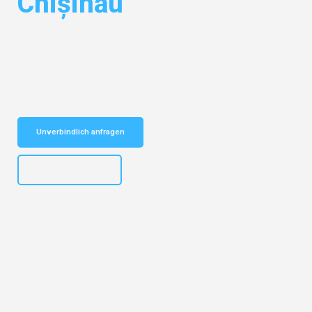
Chișinău
Entdecken Sie das
#1 Umzugsunternehmen in Wuppertal
– Ihr
vertrauenswürdiger Begleiter für Umzüge Wuppertal Chișinău!
Schnelle Antwort in garantiert unter 2 Minuten: Jetzt
unverbindlichen Kostenvoranschlag erhalten!
Unverbindlich anfragen
+4915792653302