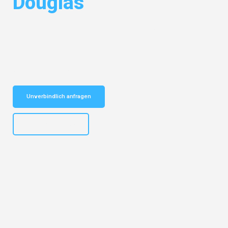
Douglas
Entdecken Sie das
#1 Umzugsunternehmen in Wuppertal
– Ihr
vertrauenswürdiger Begleiter für Umzüge Wuppertal Douglas!
Schnelle Antwort in garantiert unter 2 Minuten: Jetzt
unverbindlichen Kostenvoranschlag erhalten!
Unverbindlich anfragen
+4915792653302