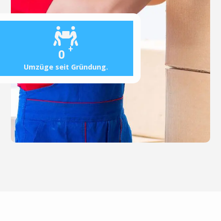
+
0
Umzüge seit Gründung.