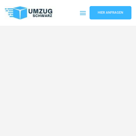
HIER ANFRAGEN
Umzugsunternehmen Wuppertal
Umzugsservice Wuppertal