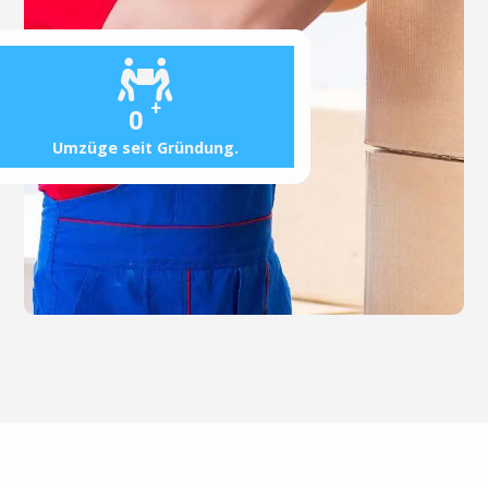
+
0
Umzüge seit Gründung.