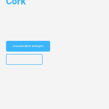
Cork
Entdecken Sie das
#1 Umzugsunternehmen in Wuppertal
– Ihr
vertrauenswürdiger Begleiter für Umzüge Wuppertal Cork!
Schnelle Antwort in garantiert unter 2 Minuten: Jetzt
unverbindlichen Kostenvoranschlag erhalten!
Unverbindlich anfragen
+4915792653302