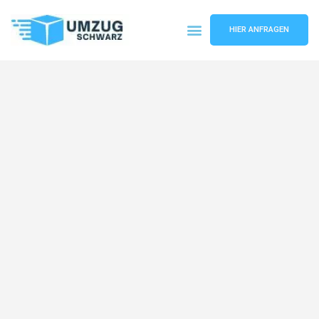
HIER ANFRAGEN
Umzugsunternehmen Wuppertal
Umzugsservice Wuppertal