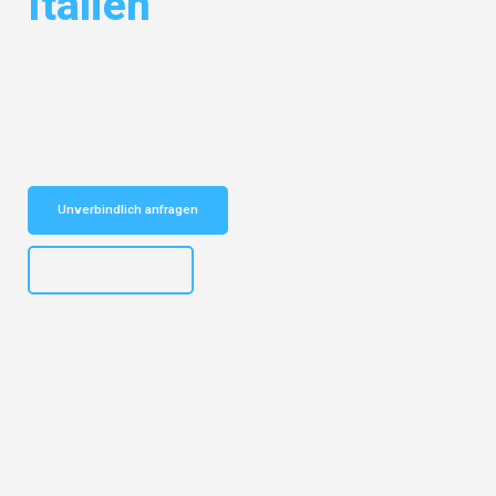
Italien
Entdecken Sie das
#1 Umzugsunternehmen in Wuppertal
– Ihr
vertrauenswürdiger Begleiter für Umzüge Wuppertal Italien!
Schnelle Antwort in garantiert unter 2 Minuten: Jetzt
unverbindlichen Kostenvoranschlag erhalten!
Unverbindlich anfragen
+4915792653302