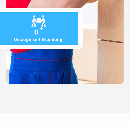
+
0
Umzüge seit Gründung.