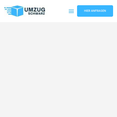
HIER ANFRAGEN
Umzugsunternehmen Wuppertal
Umzugsservice Wuppertal