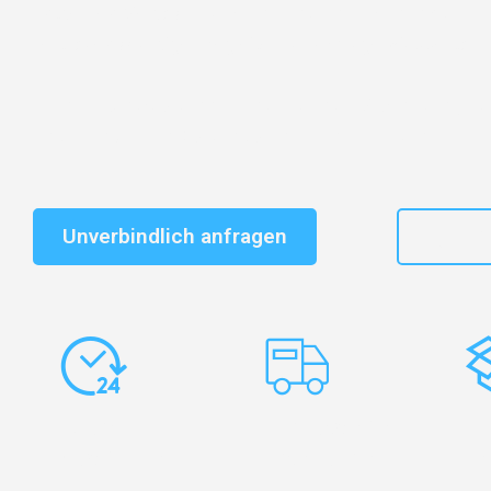
Entdecken Sie das
#1 Umzugsunternehmen in Wuppe
vertrauenswürdiger Begleiter für Umzüge Wuppertal P
Schnelle Antwort in garantiert unter 2 Minuten: Jet
unverbindlichen Kostenvoranschlag erhalten!
Unverbindlich anfragen
+49
Express-
Europaweite
Ko
Abwicklung
Transporte
Ve