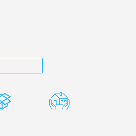
rtal
– Ihr
alermo!
zt
15792653302
stenlose
Erfahrene
rpackung
Umzugsprofis