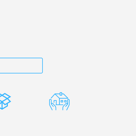
rtal
– Ihr
Monza!
zt
15792653302
stenlose
Erfahrene
rpackung
Umzugsprofis