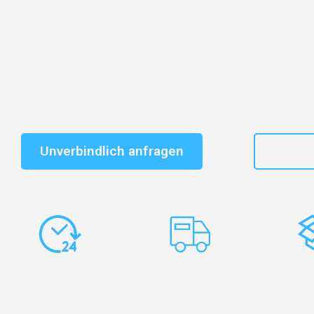
Entdecken Sie das
#1 Umzugsunternehmen in Wuppe
vertrauenswürdiger Begleiter für Umzüge Wuppertal 
Schnelle Antwort in garantiert unter 2 Minuten: Jet
unverbindlichen Kostenvoranschlag erhalten!
Unverbindlich anfragen
+49
Express-
Europaweite
Ko
Abwicklung
Transporte
Ve