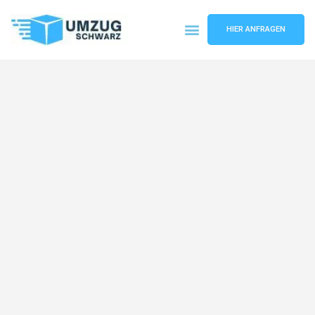
HIER ANFRAGEN
Umzugsunternehmen Wuppertal
Umzugsservice Wuppertal