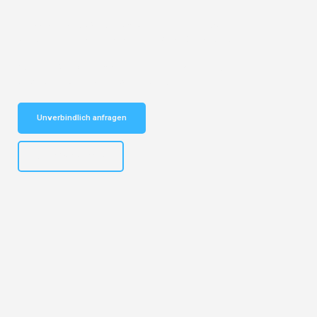
Entdecken Sie das
#1 Umzugsunternehmen in Wuppertal
– Ihr
vertrauenswürdiger Begleiter für Umzüge Wuppertal Bari!
Schnelle Antwort in garantiert unter 2 Minuten: Jetzt
unverbindlichen Kostenvoranschlag erhalten!
Unverbindlich anfragen
+4915792653302