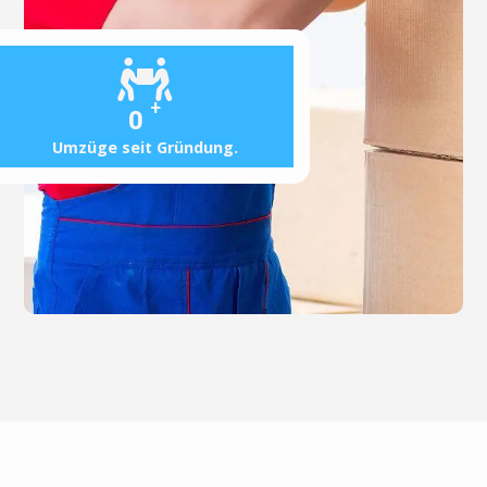
+
0
Umzüge seit Gründung.