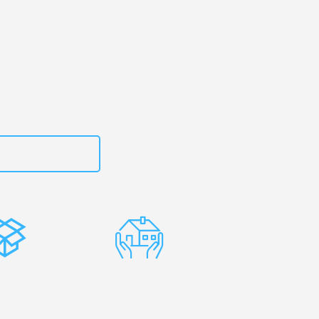
rtal
– Ihr
ornbirn!
zt
15792653302
stenlose
Erfahrene
rpackung
Umzugsprofis