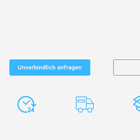
Entdecken Sie das
#1 Umzugsunternehmen in Wuppe
vertrauenswürdiger Begleiter für Umzüge Wuppertal D
Schnelle Antwort in garantiert unter 2 Minuten: Jet
unverbindlichen Kostenvoranschlag erhalten!
Unverbindlich anfragen
+49
Express-
Europaweite
Ko
Abwicklung
Transporte
Ve