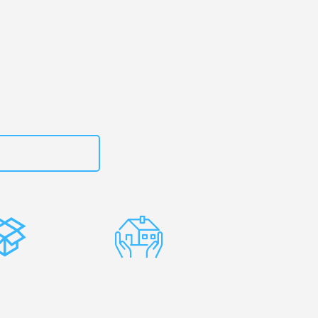
rtal
– Ihr
alzburg!
zt
15792653302
stenlose
Erfahrene
rpackung
Umzugsprofis