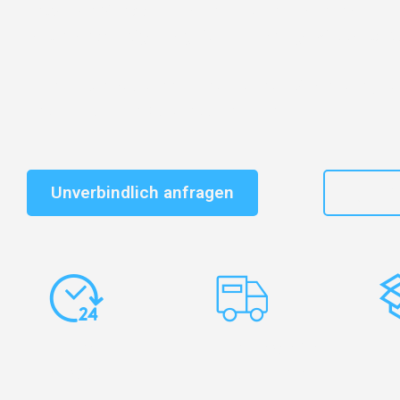
Entdecken Sie das
#1 Umzugsunternehmen in Wuppe
vertrauenswürdiger Begleiter für Umzüge Wuppertal S
Schnelle Antwort in garantiert unter 2 Minuten: Jet
unverbindlichen Kostenvoranschlag erhalten!
Unverbindlich anfragen
+49
Express-
Europaweite
Ko
Abwicklung
Transporte
Ve