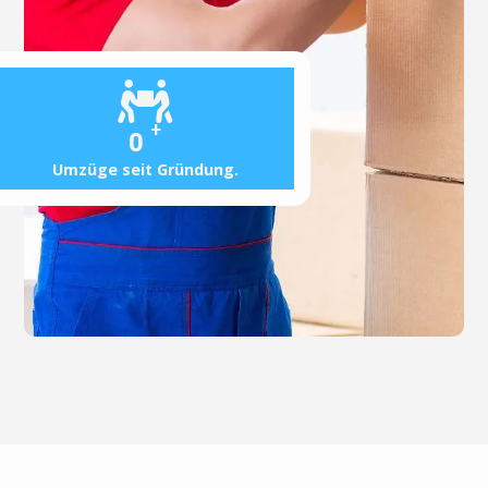
+
0
Umzüge seit Gründung.