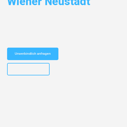
Wiener Neustadt
Entdecken Sie das
#1 Umzugsunternehmen in Wuppertal
– Ihr
vertrauenswürdiger Begleiter für Umzüge Wuppertal Wiener Neustadt!
Schnelle Antwort in garantiert unter 2 Minuten: Jetzt
unverbindlichen Kostenvoranschlag erhalten!
Unverbindlich anfragen
+4915792653302