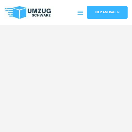
HIER ANFRAGEN
Umzugsunternehmen Wuppertal
Umzugsservice Wuppertal