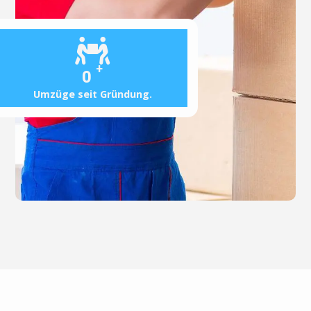
+
0
Umzüge seit Gründung.