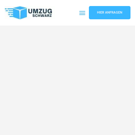
HIER ANFRAGEN
Umzugsunternehmen Wuppertal
Umzugsservice Wuppertal