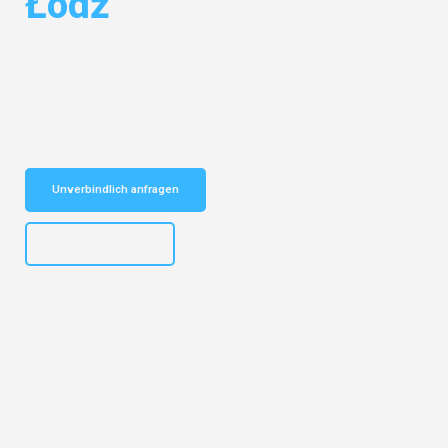
Łódź
Entdecken Sie das
#1 Umzugsunternehmen in Wuppertal
– Ihr
vertrauenswürdiger Begleiter für Umzüge Wuppertal Łódź!
Schnelle Antwort in garantiert unter 2 Minuten: Jetzt
unverbindlichen Kostenvoranschlag erhalten!
Unverbindlich anfragen
+4915792653302