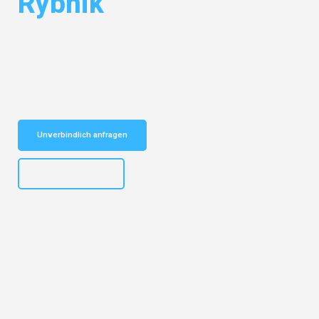
Rybnik
Entdecken Sie das
#1 Umzugsunternehmen in Wuppertal
– Ihr
vertrauenswürdiger Begleiter für Umzüge Wuppertal Rybnik!
Schnelle Antwort in garantiert unter 2 Minuten: Jetzt
unverbindlichen Kostenvoranschlag erhalten!
Unverbindlich anfragen
+4915792653302