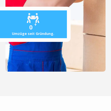
+
0
Umzüge seit Gründung.