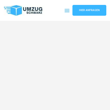
HIER ANFRAGEN
Umzugsunternehmen Wuppertal
Umzugsservice Wuppertal