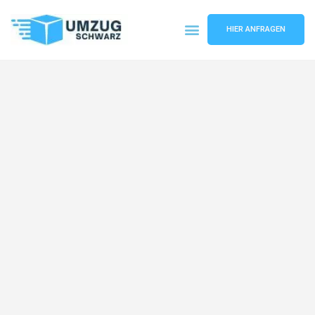
HIER ANFRAGEN
Umzugsunternehmen Wuppertal
Umzugsservice Wuppertal