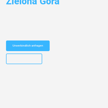
Zielona Góra
Entdecken Sie das
#1 Umzugsunternehmen in Wuppertal
– Ihr
vertrauenswürdiger Begleiter für Umzüge Wuppertal Zielona Góra!
Schnelle Antwort in garantiert unter 2 Minuten: Jetzt
unverbindlichen Kostenvoranschlag erhalten!
Unverbindlich anfragen
+4915792653302