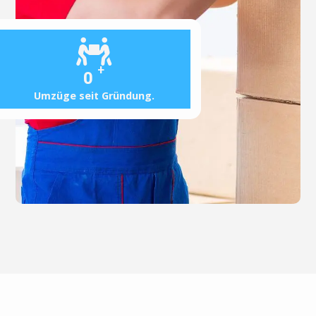
+
0
Umzüge seit Gründung.