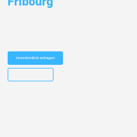
Fribourg
Entdecken Sie das
#1 Umzugsunternehmen in Wuppertal
– Ihr
vertrauenswürdiger Begleiter für Umzüge Wuppertal Fribourg!
Schnelle Antwort in garantiert unter 2 Minuten: Jetzt
unverbindlichen Kostenvoranschlag erhalten!
Unverbindlich anfragen
+4915792653302