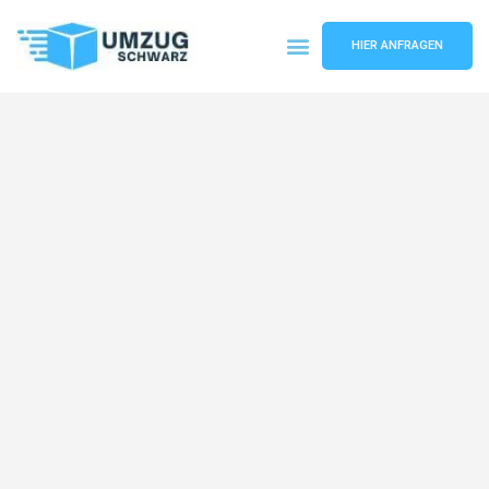
HIER ANFRAGEN
Umzugsunternehmen Wuppertal
Umzugsservice Wuppertal