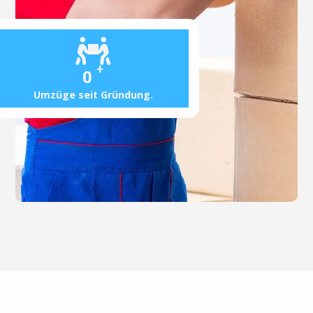
+
0
Umzüge seit Gründung.