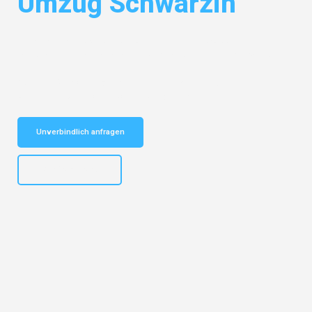
Umzug Schwarzin
Entdecken Sie das
#1 Umzugsunternehmen in Wuppertal
– Ihr
vertrauenswürdiger Begleiter für Umzüge Wuppertal Umzug Schwarzin!
Schnelle Antwort in garantiert unter 2 Minuten: Jetzt
unverbindlichen Kostenvoranschlag erhalten!
Unverbindlich anfragen
+4915792653302