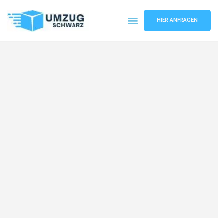
HIER ANFRAGEN
Umzugsunternehmen Wuppertal
Umzugsservice Wuppertal