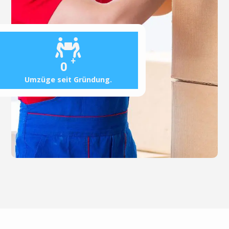
+
0
Umzüge seit Gründung.