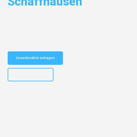
Schaffhausen
Entdecken Sie das
#1 Umzugsunternehmen in Wuppertal
– Ihr
vertrauenswürdiger Begleiter für Umzüge Wuppertal Schaffhausen!
Schnelle Antwort in garantiert unter 2 Minuten: Jetzt
unverbindlichen Kostenvoranschlag erhalten!
Unverbindlich anfragen
+4915792653302