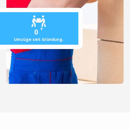
+
0
Umzüge seit Gründung.