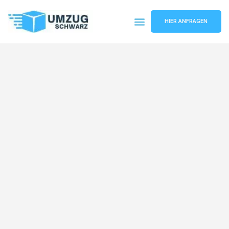
HIER ANFRAGEN
Umzugsunternehmen Wuppertal
Umzugsservice Wuppertal