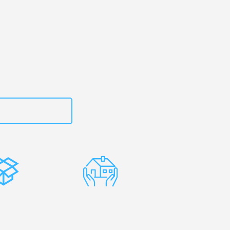
rtal
– Ihr
ancy!
zt
15792653302
stenlose
Erfahrene
rpackung
Umzugsprofis