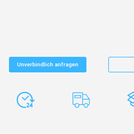
Entdecken Sie das
#1 Umzugsunternehmen in Wuppe
vertrauenswürdiger Begleiter für Umzüge Wuppertal L
Schnelle Antwort in garantiert unter 2 Minuten: Jet
unverbindlichen Kostenvoranschlag erhalten!
Unverbindlich anfragen
+49
Express-
Europaweite
Ko
Abwicklung
Transporte
Ve