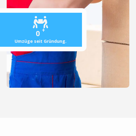
+
0
Umzüge seit Gründung.