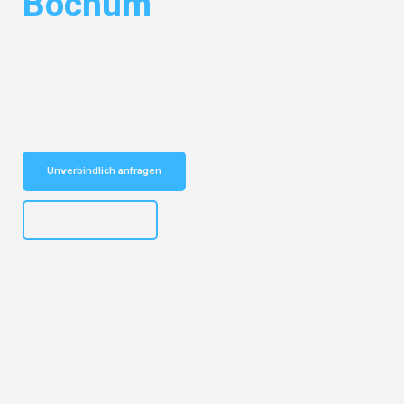
Bochum
Entdecken Sie das
#1 Umzugsunternehmen in Wuppertal
– Ihr
vertrauenswürdiger Begleiter für Umzüge Wuppertal Bochum!
Schnelle Antwort in garantiert unter 2 Minuten: Jetzt
unverbindlichen Kostenvoranschlag erhalten!
Unverbindlich anfragen
+4915792653302