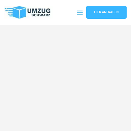
HIER ANFRAGEN
Umzugsunternehmen Wuppertal
Umzugsservice Wuppertal