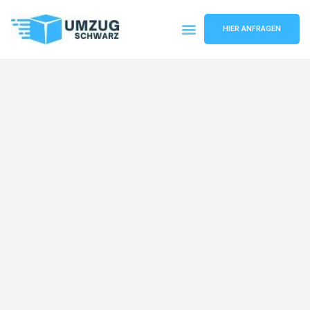
HIER ANFRAGEN
Umzugsunternehmen Wuppertal
Umzugsservice Wuppertal