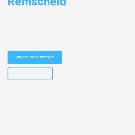
Remscheid
Entdecken Sie das
#1 Umzugsunternehmen in Wuppertal
– Ihr
vertrauenswürdiger Begleiter für Umzüge Wuppertal Remscheid!
Schnelle Antwort in garantiert unter 2 Minuten: Jetzt
unverbindlichen Kostenvoranschlag erhalten!
Unverbindlich anfragen
+4915792653302