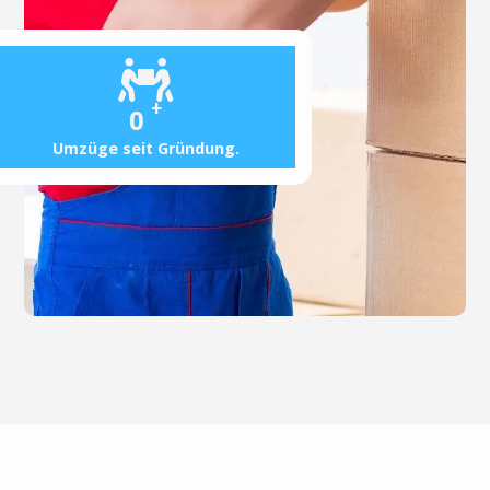
+
0
Umzüge seit Gründung.