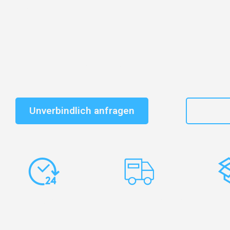
Entdecken Sie das
#1 Umzugsunternehmen in Wuppe
vertrauenswürdiger Begleiter für Umzüge Wuppertal G
Schnelle Antwort in garantiert unter 2 Minuten: Jet
unverbindlichen Kostenvoranschlag erhalten!
Unverbindlich anfragen
+49
Express-
Europaweite
Ko
Abwicklung
Transporte
Ve