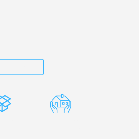
rtal
– Ihr
ütersloh!
zt
15792653302
stenlose
Erfahrene
rpackung
Umzugsprofis