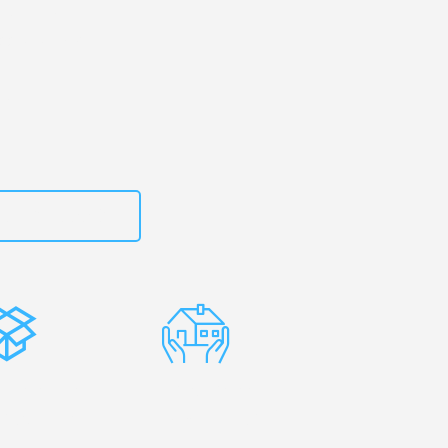
rtal
– Ihr
aarbrücken!
zt
15792653302
stenlose
Erfahrene
rpackung
Umzugsprofis