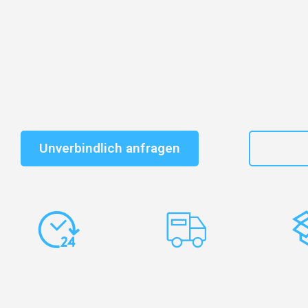
Entdecken Sie das
#1 Umzugsunternehmen in Wuppe
vertrauenswürdiger Begleiter für Umzüge Wuppertal S
Schnelle Antwort in garantiert unter 2 Minuten: Jet
unverbindlichen Kostenvoranschlag erhalten!
Unverbindlich anfragen
+49
Express-
Europaweite
Ko
Abwicklung
Transporte
Ve