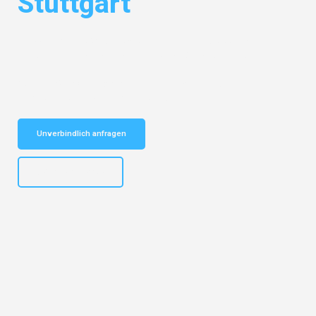
Stuttgart
Entdecken Sie das
#1 Umzugsunternehmen in Wuppertal
– Ihr
vertrauenswürdiger Begleiter für Umzüge Wuppertal Stuttgart!
Schnelle Antwort in garantiert unter 2 Minuten: Jetzt
unverbindlichen Kostenvoranschlag erhalten!
Unverbindlich anfragen
+4915792653302