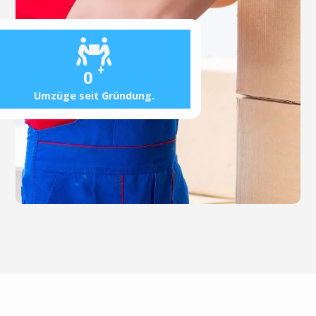
+
0
Umzüge seit Gründung.