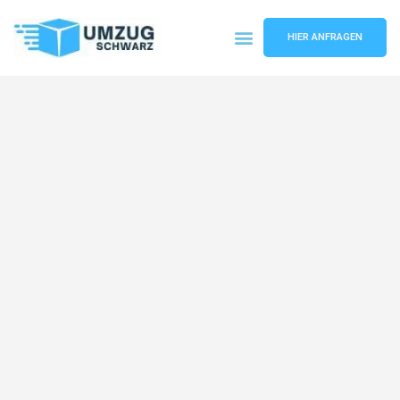
HIER ANFRAGEN
Umzugsunternehmen Wuppertal
Umzugsservice Wuppertal