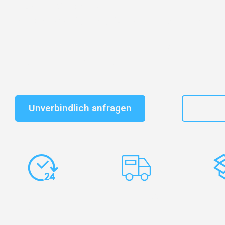
Entdecken Sie das
#1 Umzugsunternehmen in Wuppe
vertrauenswürdiger Begleiter für Umzüge Wuppertal A
Schnelle Antwort in garantiert unter 2 Minuten: Jet
unverbindlichen Kostenvoranschlag erhalten!
Unverbindlich anfragen
+49
Express-
Europaweite
Ko
Abwicklung
Transporte
Ve