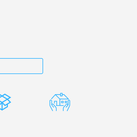
rtal
– Ihr
fyon!
zt
15792653302
stenlose
Erfahrene
rpackung
Umzugsprofis