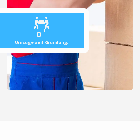
+
0
Umzüge seit Gründung.