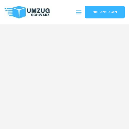
HIER ANFRAGEN
Umzugsunternehmen Wuppertal
Umzugsservice Wuppertal