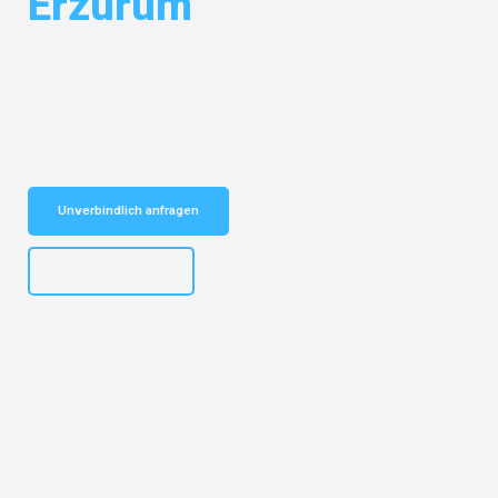
Erzurum
Entdecken Sie das
#1 Umzugsunternehmen in Wuppertal
– Ihr
vertrauenswürdiger Begleiter für Umzüge Wuppertal Erzurum!
Schnelle Antwort in garantiert unter 2 Minuten: Jetzt
unverbindlichen Kostenvoranschlag erhalten!
Unverbindlich anfragen
+4915792653302