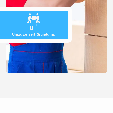
+
0
Umzüge seit Gründung.