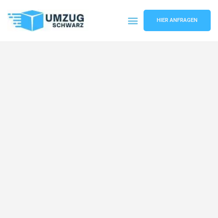
HIER ANFRAGEN
Umzugsunternehmen Wuppertal
Umzugsservice Wuppertal