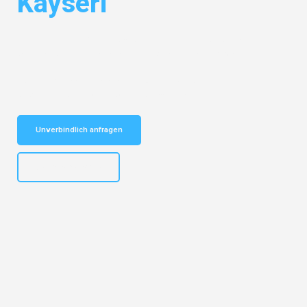
Kayseri
Entdecken Sie das
#1 Umzugsunternehmen in Wuppertal
– Ihr
vertrauenswürdiger Begleiter für Umzüge Wuppertal Kayseri!
Schnelle Antwort in garantiert unter 2 Minuten: Jetzt
unverbindlichen Kostenvoranschlag erhalten!
Unverbindlich anfragen
+4915792653302