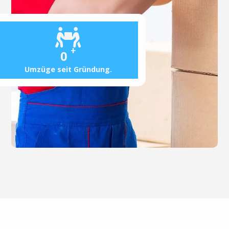
+
0
Umzüge seit Gründung.