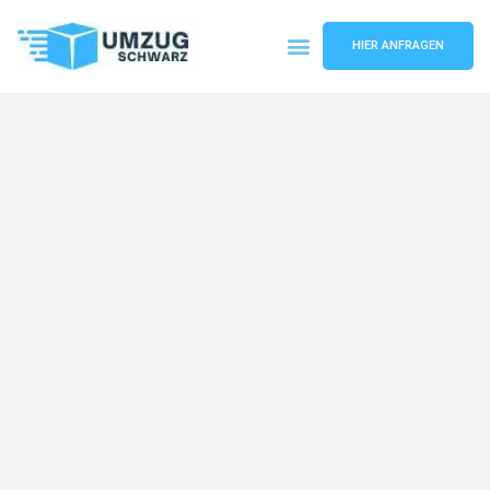
HIER ANFRAGEN
Umzugsunternehmen Wuppertal
Umzugsservice Wuppertal