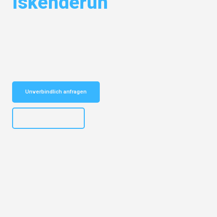
Iskenderun
Entdecken Sie das
#1 Umzugsunternehmen in Wuppertal
– Ihr
vertrauenswürdiger Begleiter für Umzüge Wuppertal Iskenderun!
Schnelle Antwort in garantiert unter 2 Minuten: Jetzt
unverbindlichen Kostenvoranschlag erhalten!
Unverbindlich anfragen
+4915792653302