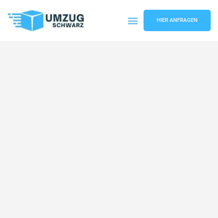
HIER ANFRAGEN
Umzugsunternehmen Wuppertal
Umzugsservice Wuppertal