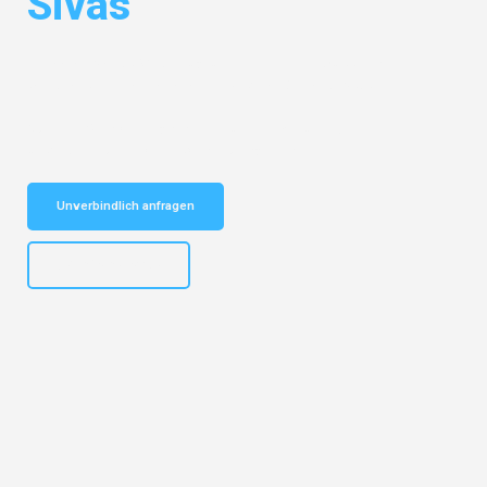
Sivas
Entdecken Sie das
#1 Umzugsunternehmen in Wuppertal
– Ihr
vertrauenswürdiger Begleiter für Umzüge Wuppertal Sivas!
Schnelle Antwort in garantiert unter 2 Minuten: Jetzt
unverbindlichen Kostenvoranschlag erhalten!
Unverbindlich anfragen
+4915792653302