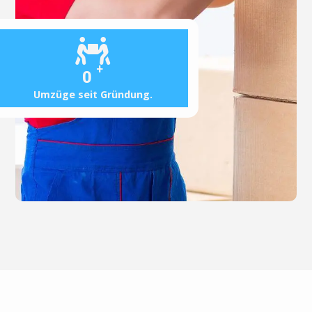
+
0
Umzüge seit Gründung.