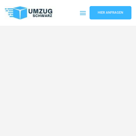
HIER ANFRAGEN
Umzugsunternehmen Wuppertal
Umzugsservice Wuppertal