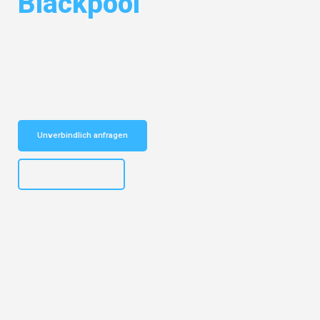
Blackpool
Entdecken Sie das
#1 Umzugsunternehmen in Wuppertal
– Ihr
vertrauenswürdiger Begleiter für Umzüge Wuppertal Blackpool!
Schnelle Antwort in garantiert unter 2 Minuten: Jetzt
unverbindlichen Kostenvoranschlag erhalten!
Unverbindlich anfragen
+4915792653302