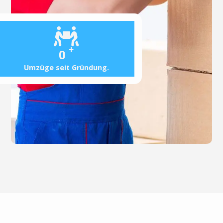
+
0
Umzüge seit Gründung.