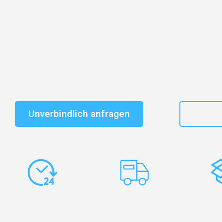
vertrauenswürdiger Begleiter für Umzüge Wuppertal 
Towns!
Schnelle Antwort in garantiert unter 2 Minuten: Jet
unverbindlichen Kostenvoranschlag erhalten!
Unverbindlich anfragen
+49
Express-
Europaweite
Ko
Abwicklung
Transporte
Ve