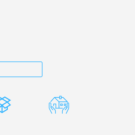
Die Medway
zt
15792653302
stenlose
Erfahrene
rpackung
Umzugsprofis