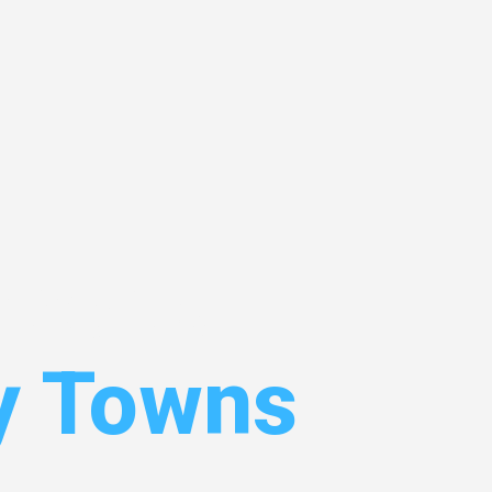
pertal
y Towns
rtal
– Ihr