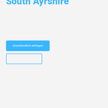
South Ayrshire
Entdecken Sie das
#1 Umzugsunternehmen in Wuppertal
– Ihr
vertrauenswürdiger Begleiter für Umzüge Wuppertal South Ayrshire!
Schnelle Antwort in garantiert unter 2 Minuten: Jetzt
unverbindlichen Kostenvoranschlag erhalten!
Unverbindlich anfragen
+4915792653302