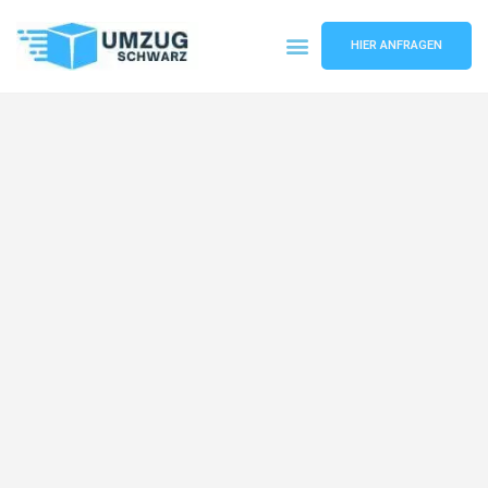
HIER ANFRAGEN
Umzugsunternehmen Wuppertal
Umzugsservice Wuppertal