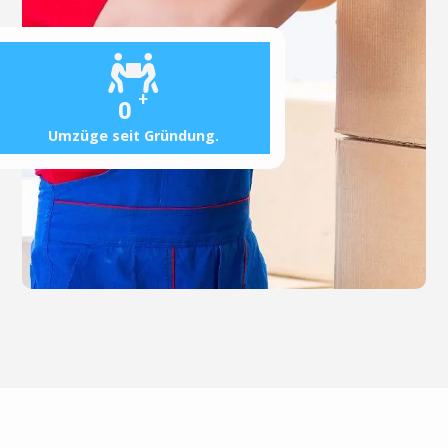
+
0
Umzüge seit Gründung.