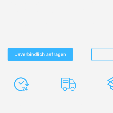
Entdecken Sie das
#1 Umzugsunternehmen in Wuppe
vertrauenswürdiger Begleiter für Umzüge Wuppertal 
Schnelle Antwort in garantiert unter 2 Minuten: Jet
unverbindlichen Kostenvoranschlag erhalten!
Unverbindlich anfragen
+49
Express-
Europaweite
Ko
Abwicklung
Transporte
Ve