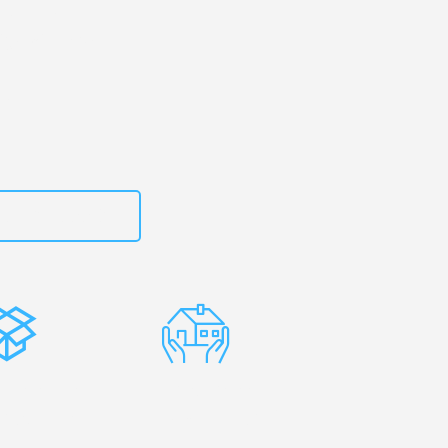
rtal
– Ihr
High Wycombe!
zt
15792653302
stenlose
Erfahrene
rpackung
Umzugsprofis