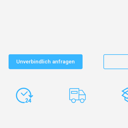
Entdecken Sie das
#1 Umzugsunternehmen in Wuppe
vertrauenswürdiger Begleiter für Umzüge Wuppertal S
Schnelle Antwort in garantiert unter 2 Minuten: Jet
unverbindlichen Kostenvoranschlag erhalten!
Unverbindlich anfragen
+49
Express-
Europaweite
Ko
Abwicklung
Transporte
Ve