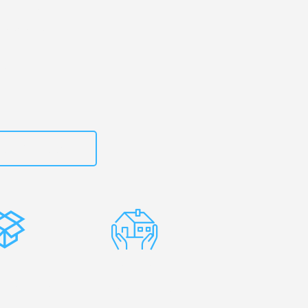
rtal
– Ihr
outhport!
zt
15792653302
stenlose
Erfahrene
rpackung
Umzugsprofis