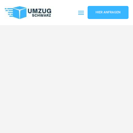
HIER ANFRAGEN
Umzugsunternehmen Wuppertal
Umzugsservice Wuppertal