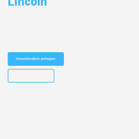
Lincoln
Entdecken Sie das
#1 Umzugsunternehmen in Wuppertal
– Ihr
vertrauenswürdiger Begleiter für Umzüge Wuppertal Lincoln!
Schnelle Antwort in garantiert unter 2 Minuten: Jetzt
unverbindlichen Kostenvoranschlag erhalten!
Unverbindlich anfragen
+4915792653302