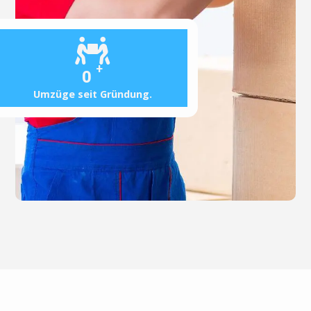
+
0
Umzüge seit Gründung.