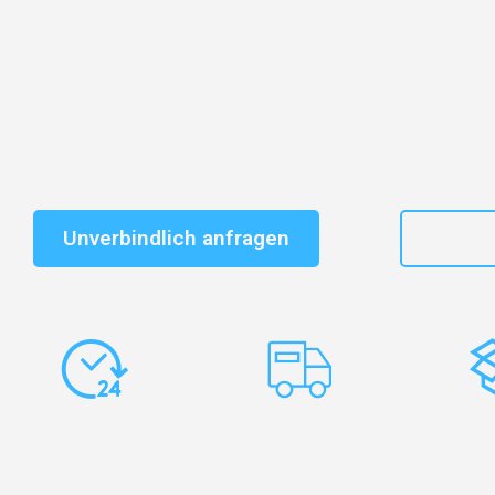
Entdecken Sie das
#1 Umzugsunternehmen in Wuppe
vertrauenswürdiger Begleiter für Umzüge Wuppertal Co
Schnelle Antwort in garantiert unter 2 Minuten: Jet
unverbindlichen Kostenvoranschlag erhalten!
Unverbindlich anfragen
+49
Express-
Europaweite
Ko
Abwicklung
Transporte
Ve