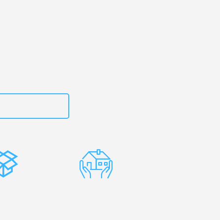
rtal
– Ihr
lchester!
zt
15792653302
stenlose
Erfahrene
rpackung
Umzugsprofis