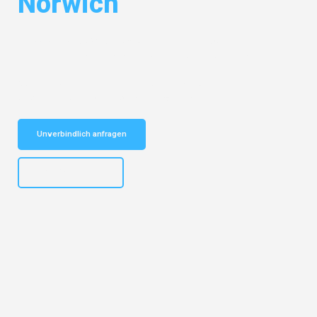
Norwich
Entdecken Sie das
#1 Umzugsunternehmen in Wuppertal
– Ihr
vertrauenswürdiger Begleiter für Umzüge Wuppertal Norwich!
Schnelle Antwort in garantiert unter 2 Minuten: Jetzt
unverbindlichen Kostenvoranschlag erhalten!
Unverbindlich anfragen
+4915792653302