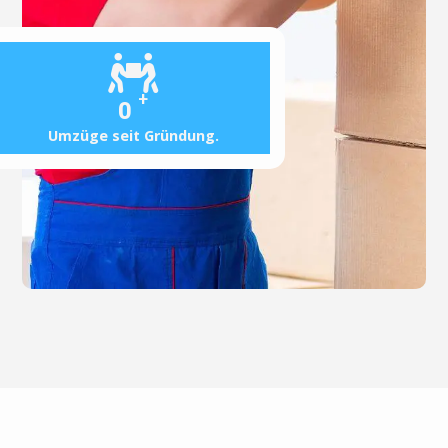
+
0
Umzüge seit Gründung.