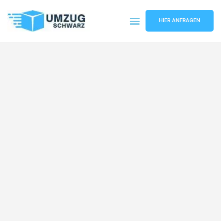
HIER ANFRAGEN
Umzugsunternehmen Wuppertal
Umzugsservice Wuppertal