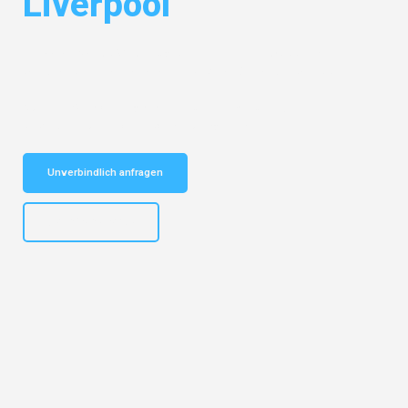
Liverpool
Entdecken Sie das
#1 Umzugsunternehmen in Wuppertal
– Ihr
vertrauenswürdiger Begleiter für Umzüge Wuppertal Liverpool!
Schnelle Antwort in garantiert unter 2 Minuten: Jetzt
unverbindlichen Kostenvoranschlag erhalten!
Unverbindlich anfragen
+4915792653302