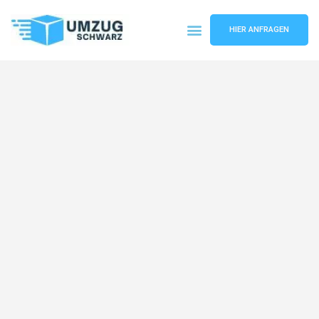
HIER ANFRAGEN
Umzugsunternehmen Wuppertal
Umzugsservice Wuppertal