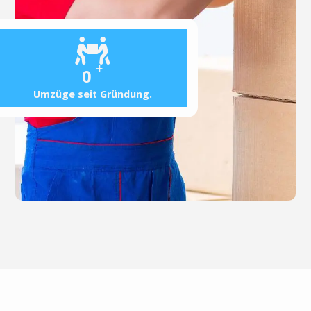
+
0
Umzüge seit Gründung.